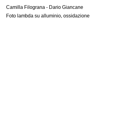
Camilla Filograna - Dario Giancane
Foto lambda su alluminio, ossidazione
su lamiera ferrosa
120x90 cm