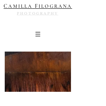
C
F
AMILLA
ILOGRANA
PHOTOGRAPHY