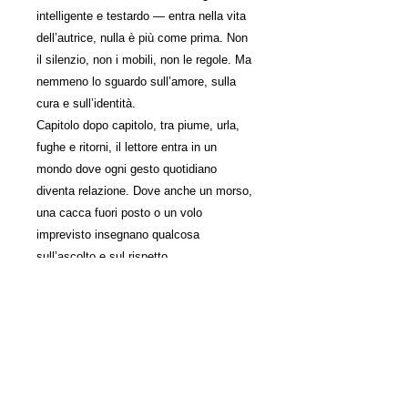
intelligente e testardo — entra nella vita
dell’autrice, nulla è più come prima. Non
il silenzio, non i mobili, non le regole. Ma
nemmeno lo sguardo sull’amore, sulla
cura e sull’identità.
Capitolo dopo capitolo, tra piume, urla,
fughe e ritorni, il lettore entra in un
mondo dove ogni gesto quotidiano
diventa relazione. Dove anche un morso,
una cacca fuori posto o un volo
imprevisto insegnano qualcosa
sull’ascolto e sul rispetto.
Un racconto intenso, personale e insieme
universale, che intreccia esperienza,
etologia e riflessione psicologica.
Per chi vive con un animale. Per chi
pensa di farlo.
E per chi non ha paura di rimettere in