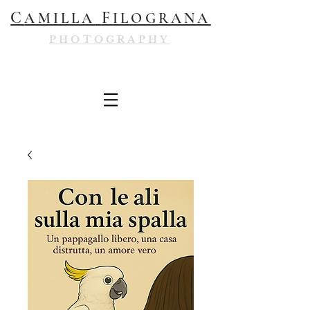
C
F
AMILLA
ILOGRANA
PHOTOGRAPHY