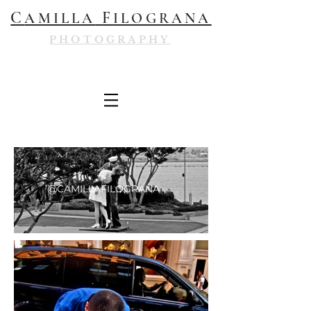
C
F
AMILLA
ILOGRANA
PHOTOGRAPHY
@CAMILLAFILOGRANA