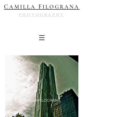
C
F
AMILLA
ILOGRANA
PHOTOGRAPHY
@CAMILLAFILOGRANA