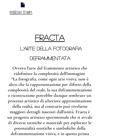
Rassegna Stampa
FRACTA
l’arte della fotografia
deframmentata
Ovvero l’arte del frammento artistico che
ridefinisce la complessità dell’immagine
“La fotografia, come ogni arte visiva, non è
altro che la rappresentazione per difetto della
complessità del reale, la sua deframmentazione
e ricostruzione potrebbe dunque sembrare un
processo artistico di ulteriore approssimazione
della realtà, ma al contrario può rivelarne
maggiori dettagli nascosti dall’unità. Fracta è
un progetto artistico sperimentale che si avvale
di diverse tecniche e materiali per esplorare le
potenzialità estetiche e simboliche della
deframmentazione visiva, e in questa prima