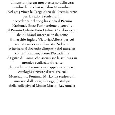
dimensioni su un muro esterno della casa
studio dell’archistar Fabio Novembre.
Nel 2015 vince la Targa d’oro del Premio Arte
per la sezione scultura. In
precedenza nel 2009 ha vinto il Premio
Nazionale Enzo Fani (sezione pittura) e
il Premio Celeste Voto Online. Collabora con
alcuni brand internazionali, come
il marchio inglese Victoria+Albert per cui
realizza una vasca d’artista. Nel 2018
è invitato al Secondo Simposio del mosaico
contemporaneo, presso l’Accademia
d’Egitto di Roma, che acquisisce la scultura in
mosaico realizzata durante
la residenza. Le sue opere appaiono su vari
cataloghi e riviste d’arte, tra cui
Montezuma, Fontana, Mirko. La scultura in
mosaico dalle origini a oggi (catalogo
della collettiva al Museo Mar di Ravenna, a
cura di Alfonso Panzetta e Daniele
Torcellini), Silvana Editoriale; Il design
italiano oltre le crisi. Autarchia. Austerità.
Autoproduzione (catalogo della Triennale
Design Museum 2014, a cura di Beppe
Finessi), Corraini Edizioni; Mosaique Magazine