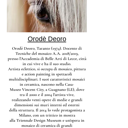
Orodè Deoro
Orodè Deoro, Taranto (1974). Docente di
Tecniche del mosaico A.A. 2018/2019,
presso l’Accademia di Belle Arti di Lecce, città
in cui vive e ha il suo studio.
Artista eclettico, si occupa di mosaico, pittura
e action painting in spettacoli
multidisciplinari. I suoi caratteristici mosaici
in ceramica, nascono nella Casa-
Museo Vincent City, a Guagnano (LE), dove
tra il 2000 e il 2004 l’artista vive,
realizzando venti opere di medie e grandi
dimensioni sui muri interni ed esterni
della struttura. Il 2014 lo vede protagonista a
Milano, con un trittico in mostra
alla Triennale Design Museum e un’opera in
mosaico di ceramica di grandi